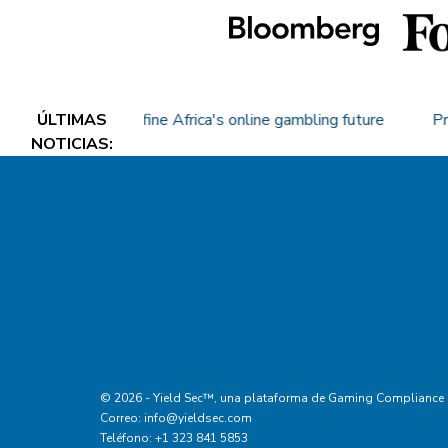
omes will define Africa's online gambling future
ÚLTIMAS
Predicti
NOTICIAS
:
©
2026
- Yield Sec™,
una plataforma de
Gaming Compliance In
Correo
:
info@yieldsec.com
Teléfono
: +1 323 841 5853