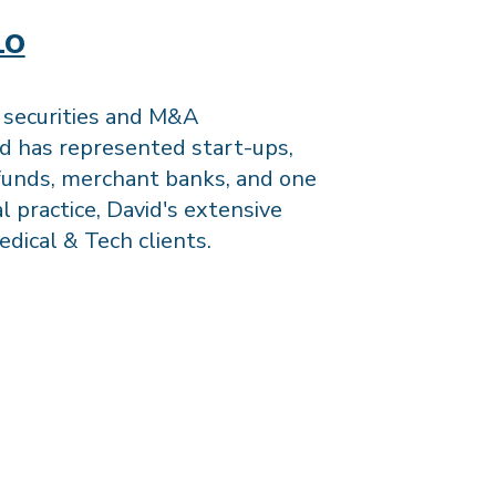
LO
n securities and M&A
vid has represented start-ups,
 funds, merchant banks, and one
l practice, David's extensive
dical & Tech clients.